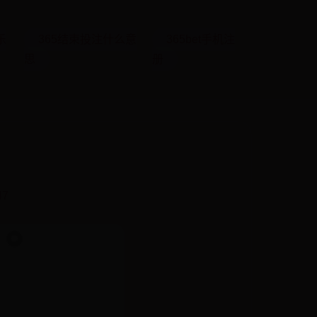
乐
365结束投注什么意
365bet手机注
思
册
47