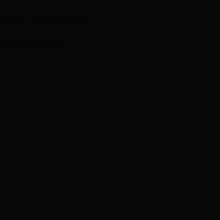
都描述了相关的权限名称。
sions 可用的权限类型如下：
频