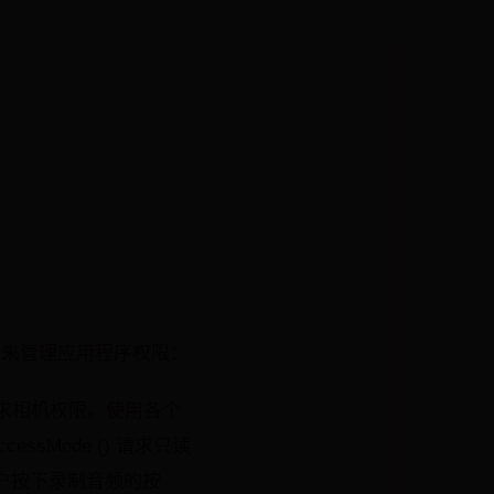
实践来管理应用程序权限：
求相机权限。使用各个
essMode () 请求只读
户按下录制音频的按