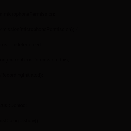
n microphonePermission;
rmission(microphonePermission)) {
tus::Undetermined:
on(microphonePermission, this,
ecordingInitiated);
tus::Denied:
nsDialog->show();