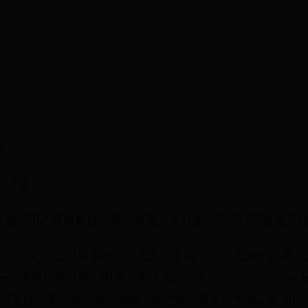
n
制声音
es 为了确保最终用户获得最佳的用户体验，我们建议采用以下最佳
例如，如果您只需要访问麦克风，请执行not以防万一，请请
权限范围，例如，使用 QContactsPermission::setAcc
的特定操作来请求权限。例如，推迟请求麦克风权限，直到用