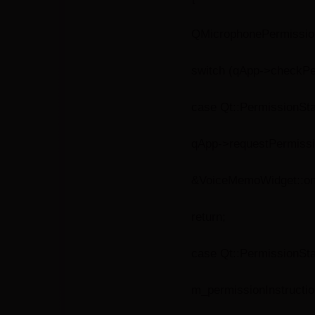
QMicrophonePermissio
switch (qApp->checkPe
case Qt::PermissionSta
qApp->requestPermissi
&VoiceMemoWidget::onR
return;
case Qt::PermissionSta
m_permissionInstructio