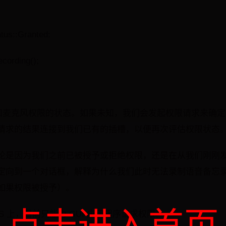
tus::Granted:
cording();
已知麦克风权限的状态。如果未知，我们会发起权限请求来确
请求的结果连接到我们已有的插槽，以便再次评估权限状态
论是因为我们之前已被授予或拒绝权限，还是在从我们刚刚
定向到一个对话框，解释为什么我们此时无法录制语音备忘
如果权限被授予）。
iOS 上，目前只能为 GUI 应用程序请求权限。