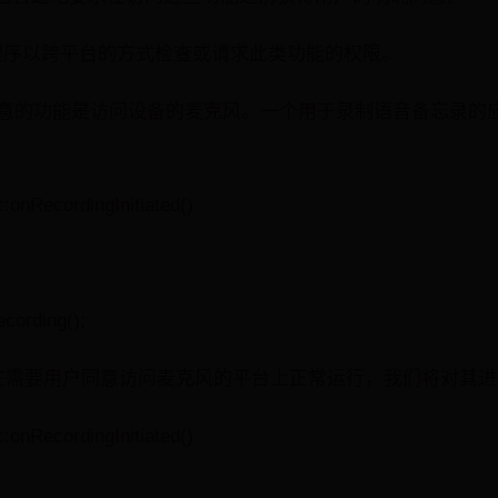
许应用程序以跨平台的方式检查或请求此类功能的权限。
户同意的功能是访问设备的麦克风。一个用于录制语音备忘录的
onRecordingInitiated()
cording();
序在需要用户同意访问麦克风的平台上正常运行，我们将对其
onRecordingInitiated()